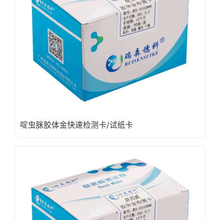
啶虫脒胶体金快速检测卡/试纸卡