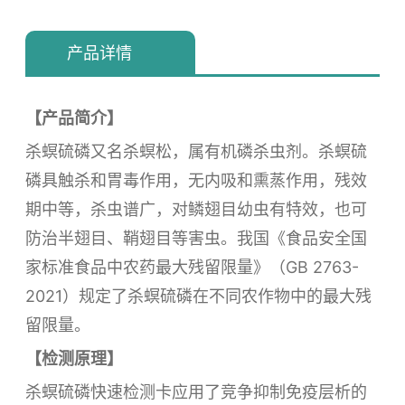
产品详情
【产品简介】
杀螟硫磷又名杀螟松，属有机磷杀虫剂。杀螟硫
磷具触杀和胃毒作用，无内吸和熏蒸作用，残效
期中等，杀虫谱广，对鳞翅目幼虫有特效，也可
防治半翅目、鞘翅目等害虫。我国《食品安全国
家标准食品中农药最大残留限量》（GB 2763-
2021）规定了杀螟硫磷在不同农作物中的最大残
留限量。
【检测原理】
杀螟硫磷快速检测卡应用了竞争抑制免疫层析的